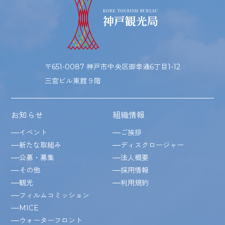
〒651-0087 神戸市中央区御幸通6丁目1-12
三宮ビル東館９階
お知らせ
組織情報
イベント
ご挨拶
新たな取組み
ディスクロージャー
公募・募集
法人概要
その他
採用情報
観光
利用規約
フィルムコミッション
MICE
ウォーターフロント