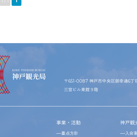
1 / 1
1
〒651-0087 神戸市中央区御幸通6丁目1
三宮ビル東館９階
事業・活動
神戸観
重点方針
入会