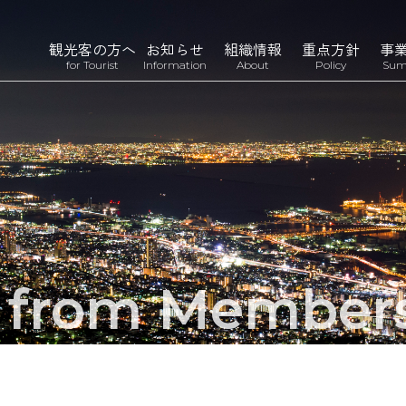
観光客の方へ
お知らせ
組織情報
重点方針
事
for Tourist
Information
About
Policy
Sum
n from Member