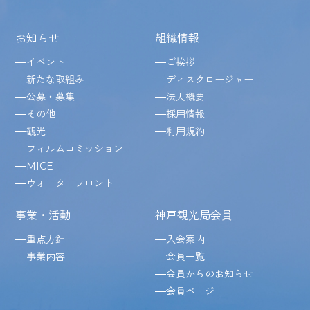
お知らせ
組織情報
イベント
ご挨拶
新たな取組み
ディスクロージャー
公募・募集
法人概要
その他
採用情報
観光
利用規約
フィルムコミッション
MICE
ウォーターフロント
事業・活動
神戸観光局会員
重点方針
入会案内
事業内容
会員一覧
会員からのお知らせ
会員ページ