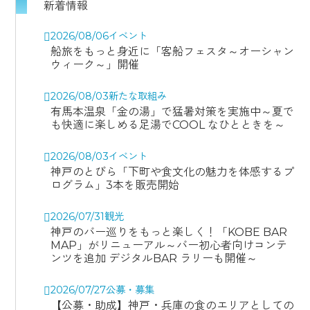
新着情報
2026/08/06
イベント
船旅をもっと身近に「客船フェスタ～オーシャン
ウィーク～」開催
2026/08/03
新たな取組み
有馬本温泉「金の湯」で猛暑対策を実施中～夏で
も快適に楽しめる足湯でCOOL なひとときを～
2026/08/03
イベント
神戸のとびら「下町や食文化の魅力を体感するプ
ログラム」3本を販売開始
2026/07/31
観光
神戸のバー巡りをもっと楽しく！「KOBE BAR
MAP」がリニューアル～バー初心者向けコンテ
ンツを追加 デジタルBAR ラリーも開催～
2026/07/27
公募・募集
【公募・助成】神戸・兵庫の食のエリアとしての