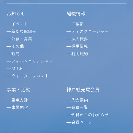
お知らせ
組織情報
イベント
ご挨拶
新たな取組み
ディスクロージャー
公募・募集
法人概要
その他
採用情報
観光
利用規約
フィルムコミッション
MICE
ウォーターフロント
事業・活動
神戸観光局会員
重点方針
入会案内
事業内容
会員一覧
会員からのお知らせ
会員ページ