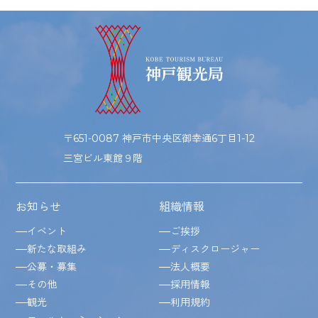
〒651-0087 神戸市中央区御幸通6丁目1-12
三宮ビル東館９階
お知らせ
組織情報
イベント
ご挨拶
新たな取組み
ディスクロージャー
公募・募集
法人概要
その他
採用情報
観光
利用規約