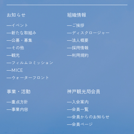
お知らせ
組織情報
イベント
ご挨拶
新たな取組み
ディスクロージャー
公募・募集
法人概要
その他
採用情報
観光
利用規約
フィルムコミッション
MICE
ウォーターフロント
事業・活動
神戸観光局会員
重点方針
入会案内
事業内容
会員一覧
会員からのお知らせ
会員ページ