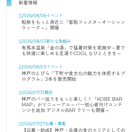
新着情報
2026/08/06
イベント
船旅をもっと身近に「客船フェスタ～オーシャン
ウィーク～」開催
2026/08/03
新たな取組み
有馬本温泉「金の湯」で猛暑対策を実施中～夏で
も快適に楽しめる足湯でCOOL なひとときを～
2026/08/03
イベント
神戸のとびら「下町や食文化の魅力を体感するプ
ログラム」3本を販売開始
2026/07/31
観光
神戸のバー巡りをもっと楽しく！「KOBE BAR
MAP」がリニューアル～バー初心者向けコンテ
ンツを追加 デジタルBAR ラリーも開催～
2026/07/27
公募・募集
【公募・助成】神戸・兵庫の食のエリアとしての