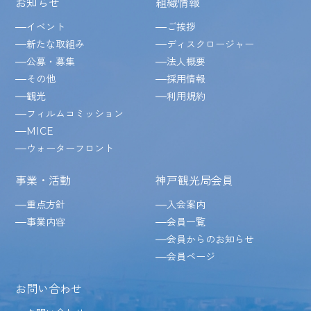
お知らせ
組織情報
イベント
ご挨拶
新たな取組み
ディスクロージャー
公募・募集
法人概要
その他
採用情報
観光
利用規約
フィルムコミッション
MICE
ウォーターフロント
事業・活動
神戸観光局会員
重点方針
入会案内
事業内容
会員一覧
会員からのお知らせ
会員ページ
お問い合わせ