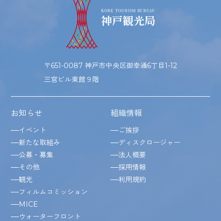
〒651-0087 神戸市中央区御幸通6丁目1-12
三宮ビル東館９階
お知らせ
組織情報
イベント
ご挨拶
新たな取組み
ディスクロージャー
公募・募集
法人概要
その他
採用情報
観光
利用規約
フィルムコミッション
MICE
ウォーターフロント