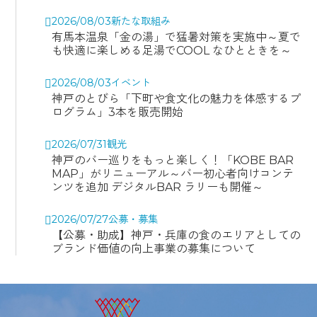
2026/08/03
新たな取組み
有馬本温泉「金の湯」で猛暑対策を実施中～夏で
も快適に楽しめる足湯でCOOL なひとときを～
2026/08/03
イベント
神戸のとびら「下町や食文化の魅力を体感するプ
ログラム」3本を販売開始
2026/07/31
観光
神戸のバー巡りをもっと楽しく！「KOBE BAR
MAP」がリニューアル～バー初心者向けコンテ
ンツを追加 デジタルBAR ラリーも開催～
2026/07/27
公募・募集
【公募・助成】神戸・兵庫の食のエリアとしての
ブランド価値の向上事業の募集について