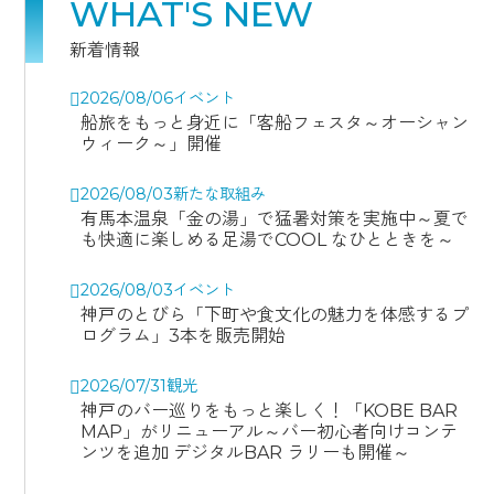
WHAT'S NEW
新着情報
2026/08/06
イベント
船旅をもっと身近に「客船フェスタ～オーシャン
ウィーク～」開催
2026/08/03
新たな取組み
有馬本温泉「金の湯」で猛暑対策を実施中～夏で
も快適に楽しめる足湯でCOOL なひとときを～
2026/08/03
イベント
神戸のとびら「下町や食文化の魅力を体感するプ
ログラム」3本を販売開始
2026/07/31
観光
神戸のバー巡りをもっと楽しく！「KOBE BAR
MAP」がリニューアル～バー初心者向けコンテ
ンツを追加 デジタルBAR ラリーも開催～