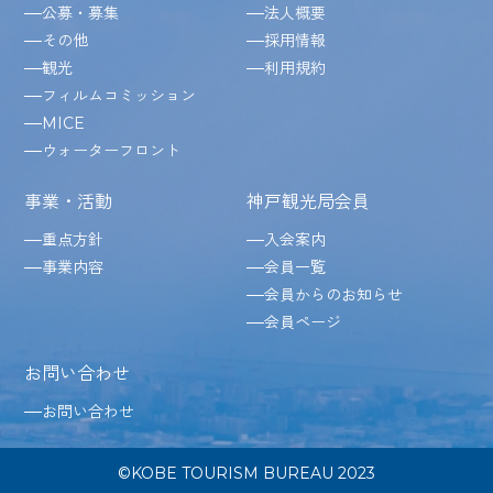
公募・募集
法人概要
その他
採用情報
観光
利用規約
フィルムコミッション
MICE
ウォーターフロント
事業・活動
神戸観光局会員
重点方針
入会案内
事業内容
会員一覧
会員からのお知らせ
会員ページ
お問い合わせ
お問い合わせ
©KOBE TOURISM BUREAU 2023