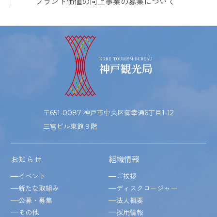
ブランド価値の向上事業の募集について
〒651-0087 神戸市中央区御幸通6丁目1-12
三宮ビル東館９階
お知らせ
組織情報
イベント
ご挨拶
新たな取組み
ディスクロージャー
公募・募集
法人概要
その他
採用情報