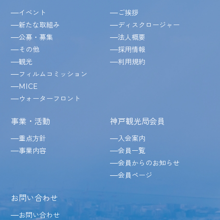
イベント
ご挨拶
新たな取組み
ディスクロージャー
公募・募集
法人概要
その他
採用情報
観光
利用規約
フィルムコミッション
MICE
ウォーターフロント
事業・活動
神戸観光局会員
重点方針
入会案内
事業内容
会員一覧
会員からのお知らせ
会員ページ
お問い合わせ
お問い合わせ