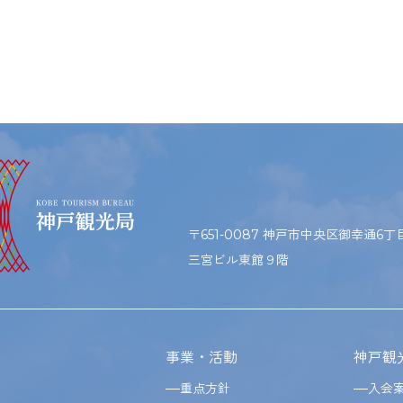
〒651-0087 神戸市中央区御幸通6丁目1
三宮ビル東館９階
事業・活動
神戸観
重点方針
入会