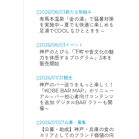
2026/08/03
新たな取組み
有馬本温泉「金の湯」で猛暑対策
を実施中～夏でも快適に楽しめる
足湯でCOOL なひとときを～
2026/08/03
イベント
神戸のとびら「下町や食文化の魅
力を体感するプログラム」3本を
販売開始
2026/07/31
観光
神戸のバー巡りをもっと楽しく！
「KOBE BAR MAP」がリニュー
アル～バー初心者向けコンテンツ
を追加 デジタルBAR ラリーも開
催～
2026/07/27
公募・募集
【公募・助成】神戸・兵庫の食の
エリアとしてのブランド価値の向