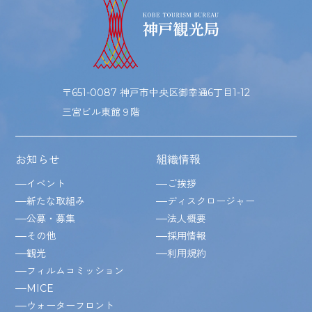
〒651-0087 神戸市中央区御幸通6丁目1-12
三宮ビル東館９階
お知らせ
組織情報
イベント
ご挨拶
新たな取組み
ディスクロージャー
公募・募集
法人概要
その他
採用情報
観光
利用規約
フィルムコミッション
MICE
ウォーターフロント