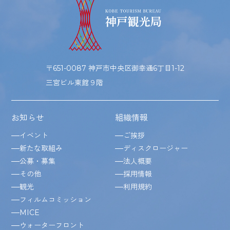
〒651-0087 神戸市中央区御幸通6丁目1-12
三宮ビル東館９階
お知らせ
組織情報
イベント
ご挨拶
新たな取組み
ディスクロージャー
公募・募集
法人概要
その他
採用情報
観光
利用規約
フィルムコミッション
MICE
ウォーターフロント