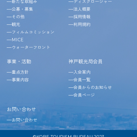
新たな取組み
ディスクロージャー
公募・募集
法人概要
その他
採用情報
観光
利用規約
フィルムコミッション
MICE
ウォーターフロント
事業・活動
神戸観光局会員
重点方針
入会案内
事業内容
会員一覧
会員からのお知らせ
会員ページ
お問い合わせ
お問い合わせ