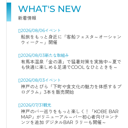
WHAT'S NEW
新着情報
2026/08/06
イベント
船旅をもっと身近に「客船フェスタ～オーシャン
ウィーク～」開催
2026/08/03
新たな取組み
有馬本温泉「金の湯」で猛暑対策を実施中～夏で
も快適に楽しめる足湯でCOOL なひとときを～
2026/08/03
イベント
神戸のとびら「下町や食文化の魅力を体感するプ
ログラム」3本を販売開始
2026/07/31
観光
神戸のバー巡りをもっと楽しく！「KOBE BAR
MAP」がリニューアル～バー初心者向けコンテ
ンツを追加 デジタルBAR ラリーも開催～