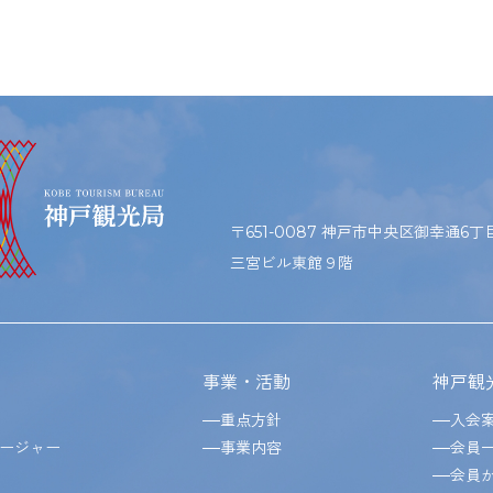
〒651-0087 神戸市中央区御幸通6丁目1
三宮ビル東館９階
事業・活動
神戸観
重点方針
入会
ージャー
事業内容
会員
会員