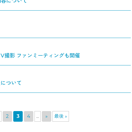
内容について
戸でMV撮影 ファンミーティングも開催
催について
2
3
4
...
»
最後 »