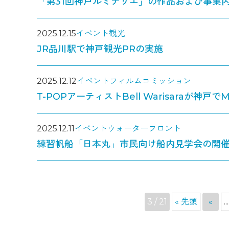
「第31回神戸ルミナリエ」の作品および事業
2025.12.15
イベント
観光
JR品川駅で神戸観光PRの実施
2025.12.12
イベント
フィルムコミッション
T-POPアーティストBell Warisaraが神
2025.12.11
イベント
ウォーターフロント
練習帆船「日本丸」市民向け船内見学会の開
3 / 21
« 先頭
«
...