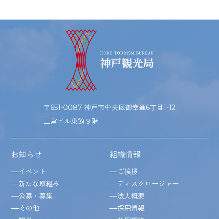
〒651-0087 神戸市中央区御幸通6丁目1-12
三宮ビル東館９階
お知らせ
組織情報
イベント
ご挨拶
新たな取組み
ディスクロージャー
公募・募集
法人概要
その他
採用情報