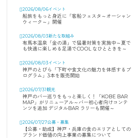
2026/08/06
イベント
船旅をもっと身近に「客船フェスタ～オーシャン
ウィーク～」開催
2026/08/03
新たな取組み
有馬本温泉「金の湯」で猛暑対策を実施中～夏で
も快適に楽しめる足湯でCOOL なひとときを～
2026/08/03
イベント
神戸のとびら「下町や食文化の魅力を体感するプ
ログラム」3本を販売開始
2026/07/31
観光
神戸のバー巡りをもっと楽しく！「KOBE BAR
MAP」がリニューアル～バー初心者向けコンテ
ンツを追加 デジタルBAR ラリーも開催～
2026/07/27
公募・募集
【公募・助成】神戸・兵庫の食のエリアとしての
ブランド価値の向上事業の募集について