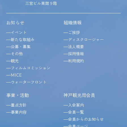
三宮ビル東館９階
お知らせ
組織情報
イベント
ご挨拶
新たな取組み
ディスクロージャー
公募・募集
法人概要
その他
採用情報
観光
利用規約
フィルムコミッション
MICE
ウォーターフロント
事業・活動
神戸観光局会員
重点方針
入会案内
事業内容
会員一覧
会員からのお知らせ
会員ページ