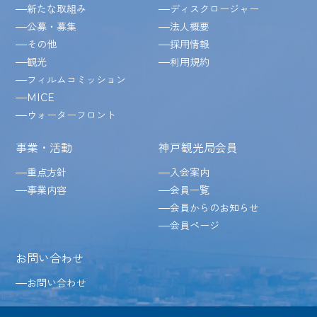
新たな取組み
ディスクロージャー
公募・募集
法人概要
その他
採用情報
観光
利用規約
フィルムコミッション
MICE
ウォーターフロント
事業・活動
神戸観光局会員
重点方針
入会案内
事業内容
会員一覧
会員からのお知らせ
会員ページ
お問い合わせ
お問い合わせ