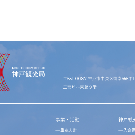
〒651-0087 神戸市中央区御幸通6丁目1
三宮ビル東館９階
事業・活動
神戸観
重点方針
入会