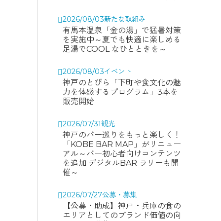
2026/08/03
新たな取組み
有馬本温泉「金の湯」で猛暑対策
を実施中～夏でも快適に楽しめる
足湯でCOOL なひとときを～
2026/08/03
イベント
神戸のとびら「下町や食文化の魅
力を体感するプログラム」3本を
販売開始
2026/07/31
観光
神戸のバー巡りをもっと楽しく！
「KOBE BAR MAP」がリニュー
アル～バー初心者向けコンテンツ
を追加 デジタルBAR ラリーも開
催～
2026/07/27
公募・募集
【公募・助成】神戸・兵庫の食の
エリアとしてのブランド価値の向