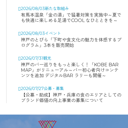
2026/08/03
新たな取組み
有馬本温泉「金の湯」で猛暑対策を実施中～夏で
も快適に楽しめる足湯でCOOL なひとときを～
2026/08/03
イベント
神戸のとびら「下町や食文化の魅力を体感するプ
ログラム」3本を販売開始
2026/07/31
観光
神戸のバー巡りをもっと楽しく！「KOBE BAR
MAP」がリニューアル～バー初心者向けコンテ
ンツを追加 デジタルBAR ラリーも開催～
2026/07/27
公募・募集
【公募・助成】神戸・兵庫の食のエリアとしての
ブランド価値の向上事業の募集について