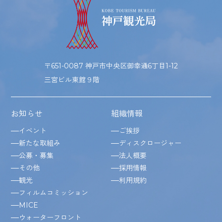
〒651-0087 神戸市中央区御幸通6丁目1-12
三宮ビル東館９階
お知らせ
組織情報
イベント
ご挨拶
新たな取組み
ディスクロージャー
公募・募集
法人概要
その他
採用情報
観光
利用規約
フィルムコミッション
MICE
ウォーターフロント