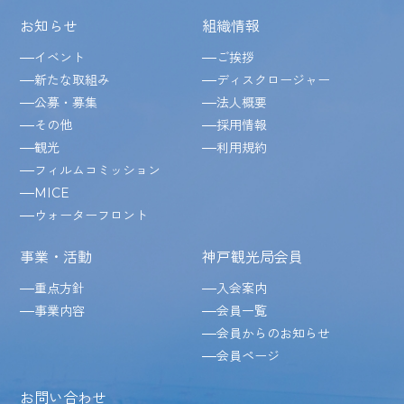
お知らせ
組織情報
イベント
ご挨拶
新たな取組み
ディスクロージャー
公募・募集
法人概要
その他
採用情報
観光
利用規約
フィルムコミッション
MICE
ウォーターフロント
事業・活動
神戸観光局会員
重点方針
入会案内
事業内容
会員一覧
会員からのお知らせ
会員ページ
お問い合わせ