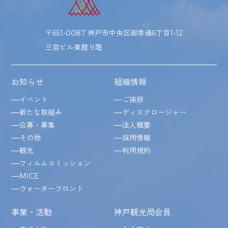
〒651-0087 神戸市中央区御幸通6丁目1-12
三宮ビル東館９階
お知らせ
組織情報
イベント
ご挨拶
新たな取組み
ディスクロージャー
公募・募集
法人概要
その他
採用情報
観光
利用規約
フィルムコミッション
MICE
ウォーターフロント
事業・活動
神戸観光局会員