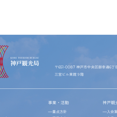
〒651-0087 神戸市中央区御幸通6丁目1
三宮ビル東館９階
事業・活動
神戸観
重点方針
入会