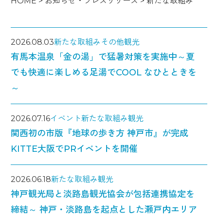
HOME
>
お知らせ・プレスリリース
>
新たな取組み
2026.08.03
新たな取組み
その他
観光
有馬本温泉「金の湯」で猛暑対策を実施中～夏
でも快適に楽しめる足湯でCOOL なひとときを
～
2026.07.16
イベント
新たな取組み
観光
関西初の市版『地球の歩き方 神戸市』が完成
KITTE大阪でPRイベントを開催
2026.06.18
新たな取組み
観光
神戸観光局と淡路島観光協会が包括連携協定を
締結～ 神戸・淡路島を起点とした瀬戸内エリア