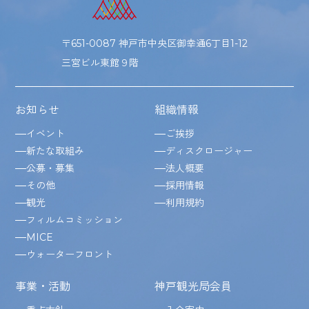
〒651-0087 神戸市中央区御幸通6丁目1-12
三宮ビル東館９階
お知らせ
組織情報
イベント
ご挨拶
新たな取組み
ディスクロージャー
公募・募集
法人概要
その他
採用情報
観光
利用規約
フィルムコミッション
MICE
ウォーターフロント
事業・活動
神戸観光局会員