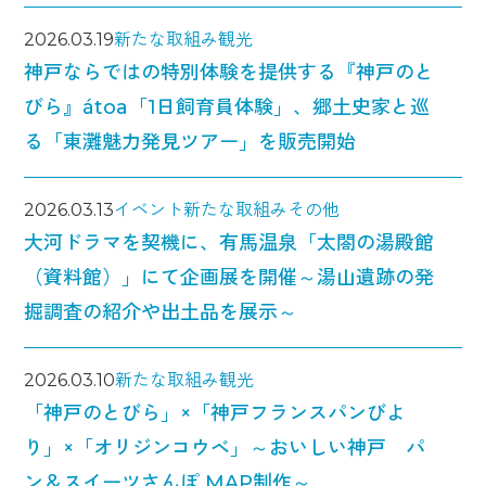
2026.03.19
新たな取組み
観光
神戸ならではの特別体験を提供する『神戸のと
びら』átoa「1日飼育員体験」、郷土史家と巡
る「東灘魅力発見ツアー」を販売開始
2026.03.13
イベント
新たな取組み
その他
大河ドラマを契機に、有馬温泉「太閤の湯殿館
（資料館）」にて企画展を開催～湯山遺跡の発
掘調査の紹介や出土品を展示～
2026.03.10
新たな取組み
観光
「神戸のとびら」×「神戸フランスパンびよ
り」×「オリジンコウベ」～おいしい神戸 パ
ン＆スイーツさんぽ MAP制作～