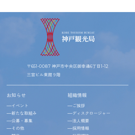
〒651-0087 神戸市中央区御幸通6丁目1-12
三宮ビル東館９階
お知らせ
組織情報
イベント
ご挨拶
新たな取組み
ディスクロージャー
公募・募集
法人概要
その他
採用情報