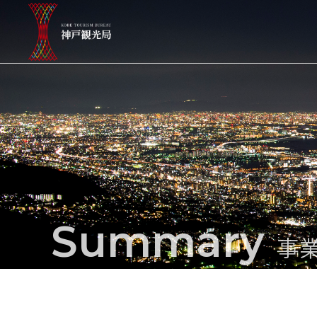
Summary
事