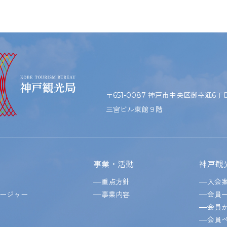
〒651-0087 神戸市中央区御幸通6丁目1
三宮ビル東館９階
事業・活動
神戸観
重点方針
入会
ージャー
事業内容
会員
会員
会員